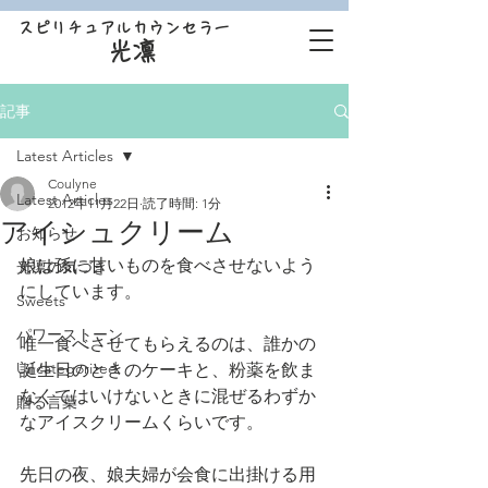
スピリチュアルカウンセラー
光凛
記事
Latest Articles
Coulyne
Latest Articles
2012年11月22日
読了時間: 1分
アイシュクリーム
お知らせ
娘は孫に甘いものを食べさせないよう
光凛の気づき
にしています。
Sweets
パワーストーン
唯一食べさせてもらえるのは、誰かの
Uncategorized
誕生日のときのケーキと、粉薬を飲ま
なくてはいけないときに混ぜるわずか
贈る言葉
なアイスクリームくらいです。
先日の夜、娘夫婦が会食に出掛ける用