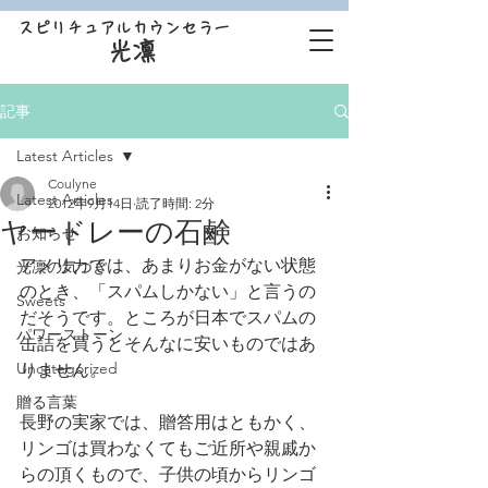
スピリチュアルカウンセラー
光凛
記事
Latest Articles
Coulyne
Latest Articles
2012年9月14日
読了時間: 2分
ヤードレーの石鹸
お知らせ
アメリカでは、あまりお金がない状態
光凛の気づき
のとき、「スパムしかない」と言うの
Sweets
だそうです。ところが日本でスパムの
パワーストーン
缶詰を買うとそんなに安いものではあ
Uncategorized
りません。
贈る言葉
長野の実家では、贈答用はともかく、
リンゴは買わなくてもご近所や親戚か
らの頂くもので、子供の頃からリンゴ