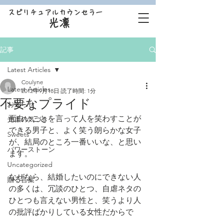
スピリチュアルカウンセラー
光凛
記事
Latest Articles
Coulyne
Latest Articles
2012年9月18日
読了時間: 1分
不要なプライド
お知らせ
面白いことを言って人を笑わすことが
光凛の気づき
できる男子と、よく笑う朗らかな女子
Sweets
が、結局のところ一番いいな、と思い
パワーストーン
ます。
Uncategorized
なぜなら、結婚したいのにできない人
贈る言葉
の多くは、冗談のひとつ、自虐ネタの
ひとつも言えない男性と、笑うより人
の批評ばかりしている女性だからで