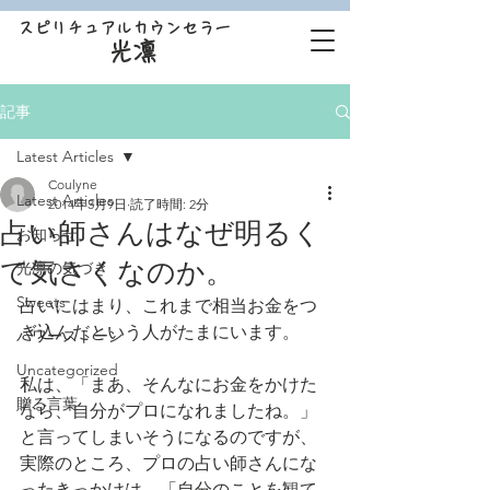
スピリチュアルカウンセラー
光凛
記事
Latest Articles
Coulyne
Latest Articles
2014年3月9日
読了時間: 2分
占い師さんはなぜ明るく
お知らせ
て気さくなのか。
光凛の気づき
Sweets
占いにはまり、これまで相当お金をつ
ぎ込んだという人がたまにいます。
パワーストーン
Uncategorized
私は、「まあ、そんなにお金をかけた
贈る言葉
なら、自分がプロになれましたね。」
と言ってしまいそうになるのですが、
実際のところ、プロの占い師さんにな
ったきっかけは、「自分のことを観て