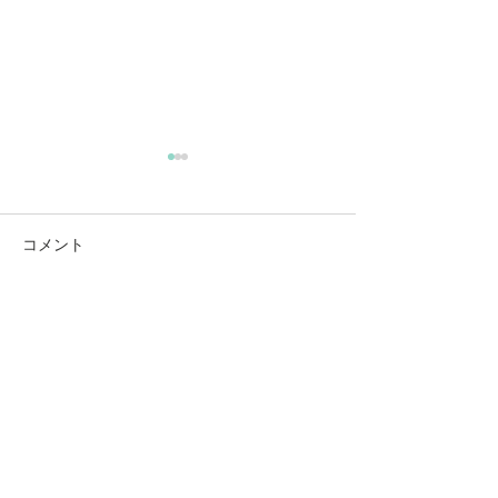
9/22 2021 生きてる証拠
コメント
コメントを追加…
スピリチュアルカウンセラー
​光凛