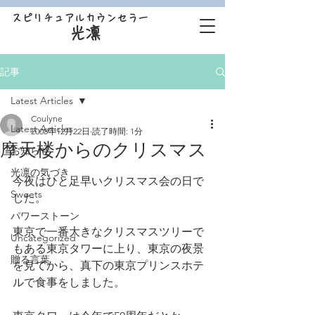
スピリチュアルカウンセラー
光凛
記事
Latest Articles
Coulyne
Latest Articles
2008年12月22日
読了時間: 1分
摩天楼からのクリスマス
お知らせ
光凛の気づき
今夜はひと足早いクリスマス会の日で
Sweets
した。
パワーストーン
東京で一番大きなクリスマスツリーで
Uncategorized
もある東京タワーに上り、東京の夜景
贈る言葉
を見てから、真下の東京プリンスホテ
ルで食事をしました。