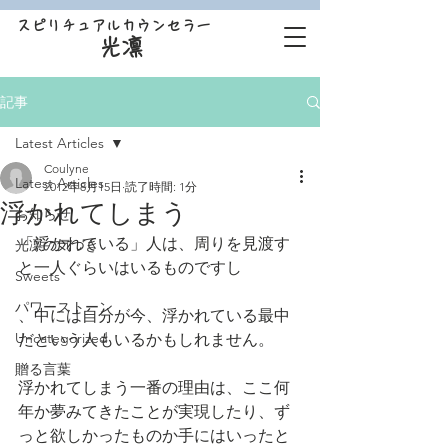
スピリチュアルカウンセラー
光凛
記事
Latest Articles
Coulyne
Latest Articles
2012年8月15日
読了時間: 1分
浮かれてしまう
お知らせ
「浮かれている」人は、周りを見渡す
光凛の気づき
と一人ぐらいはいるものですし
Sweets
パワーストーン
、中には自分が今、浮かれている最中
Uncategorized
だという人もいるかもしれません。
贈る言葉
浮かれてしまう一番の理由は、ここ何
年か夢みてきたことが実現したり、ず
っと欲しかったものか手にはいったと