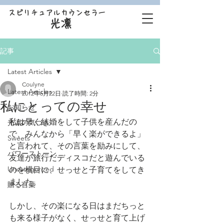
スピリチュアルカウンセラー
光凛
記事
Latest Articles
Coulyne
Latest Articles
2012年6月22日
読了時間: 2分
私にとっての幸せ
お知らせ
私は早く結婚をして子供を産んだの
光凛の気づき
で、みんなから「早く楽ができるよ」
Sweets
と言われて、その言葉を励みにして、
パワーストーン
友達が旅行だディスコだと遊んでいる
Uncategorized
のを横目に、せっせと子育てをしてき
ました。
贈る言葉
しかし、その楽になる日はまだちっと
も来る様子がなく、せっせと育て上げ