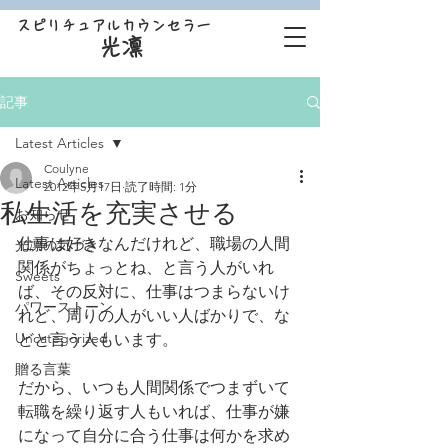
スピリチュアルカウンセラー
光凛
記事
Latest Articles
Coulyne
Latest Articles
2012年5月17日
読了時間: 1分
私生活を充実させる
お知らせ
仕事は好きなんだけれど、職場の人間
光凛の気づき
関係がちょっとね、と言う人がいれ
Sweets
ば、その反対に、仕事はつまらないけ
パワーストーン
れど、周りの人がいい人ばかりで、な
Uncategorized
どと言う人もいます。
贈る言葉
だから、いつも人間関係でつまずいて
転職を繰り返す人もいれば、仕事が嫌
になって自分に合う仕事は何かを求め