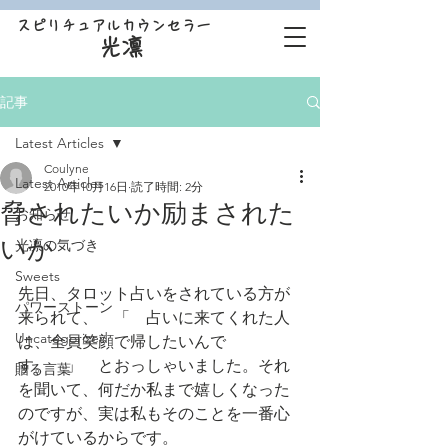
スピリチュアルカウンセラー
光凛
記事
Latest Articles
Coulyne
Latest Articles
2010年10月16日
読了時間: 2分
脅されたいか励まされた
お知らせ
いか
光凛の気づき
Sweets
先日、タロット占いをされている方が
パワーストーン
来られて、　「　占いに来てくれた人
Uncategorized
は、全員笑顔で帰したいんで
す。　」　とおっしゃいました。それ
贈る言葉
を聞いて、何だか私まで嬉しくなった
のですが、実は私もそのことを一番心
がけているからです。