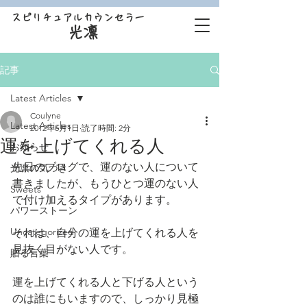
スピリチュアルカウンセラー
光凛
記事
Latest Articles
Coulyne
Latest Articles
2012年6月1日
読了時間: 2分
運を上げてくれる人
お知らせ
先日のブログで、運のない人について
光凛の気づき
書きましたが、もうひとつ運のない人
Sweets
で付け加えるタイプがあります。
パワーストーン
Uncategorized
それは、自分の運を上げてくれる人を
見抜く目がない人です。
贈る言葉
運を上げてくれる人と下げる人という
のは誰にもいますので、しっかり見極