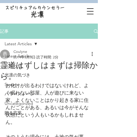
スピリチュアルカウンセラー
光凛
記事
Latest Articles
Coulyne
Latest Articles
2014年3月3日
読了時間: 2分
霊道はずしはまずは掃除か
お知らせ
ら。
光凛の気づき
Sweets
お化けが出るわけではないけれど、よ
く眠れない部屋、人が遊びに来ない
パワーストーン
家、よくないことはかり起きる家に住
Uncategorized
んだことがある、あるいは今がそんな
贈る言葉
状態だという人もいるかもしれませ
ん。
そのような場合には、土地の気が悪