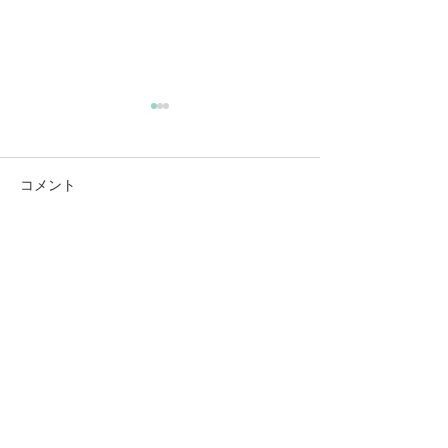
9/22 2021 生きてる証拠
コメント
コメントを追加…
スピリチュアルカウンセラー
​光凛