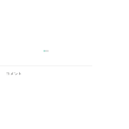
9/22 2021 生きてる証拠
コメント
コメントを追加…
スピリチュアルカウンセラー
​光凛