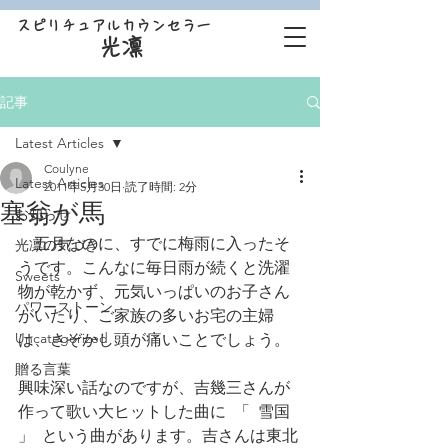
スピリチュアルカウンセラー
光凛
記事
Latest Articles
Coulyne
Latest Articles
2011年5月30日
読了時間: 2分
塞翁が馬
お知らせ
　五月なのに、すでに梅雨に入ったそ
光凛の気づき
うです。こんなに毎日雨が続くと洗濯
Sweets
物が乾かず、元気いっぱいのお子さん
パワーストーン
がいたり、ご家族の多いお宅の主婦
Uncategorized
は、さぞかし頭が痛いことでしょう。
贈る言葉
興味深い話なのですが、吉幾三さんが
作って歌い大ヒットした曲に  「  雪国  
」  という曲があります。吉さんは東北