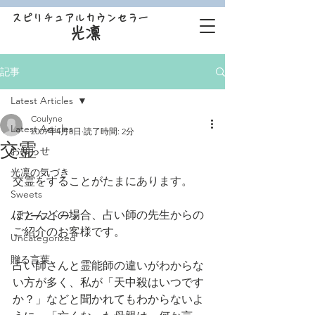
スピリチュアルカウンセラー
光凛
記事
Latest Articles
Coulyne
Latest Articles
2009年4月8日
読了時間: 2分
交霊
お知らせ
光凛の気づき
交霊をすることがたまにあります。
Sweets
ほとんどの場合、占い師の先生からの
パワーストーン
ご紹介のお客様です。
Uncategorized
贈る言葉
占い師さんと霊能師の違いがわからな
い方が多く、私が「天中殺はいつです
か？」などと聞かれてもわからないよ