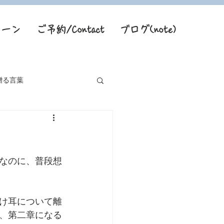
トーン
ご予約/Contact
ブログ(note)
贈る言葉
なのに、普段想
け耳について離
、第二章になる